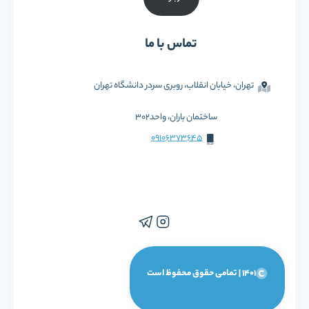
تماس با ما
تهران، خیابان انقلاب، روبری سردر دانشگاه تهران
ساختمان باران، واحد302
09106373645
1401 | تمامی حقوق محفوظ است