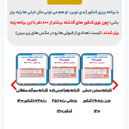
با برنامه ریزی کنکور آیدی نوین، تو هم می تونی مثل خیلی ها رتبه برتر
بشی؛
چون توی کنکور های گذشته بیشتر از 800 نفر با این برنامه رتبه
برتر شدند.
(لیست تعدادی از قبولی ها رو در عکس های زیر ببین)
حمد علی
کارنامه نسترن حبشی
کارنامه زهرا امینی زاده
کارنامه سوگند سلطانی
بیگی عزیز ، رتبه 380
عزیز ، رتبه 790 کنکور
بزنجانی ، رتبه 357
، رتبه 1074 کنکور 1400
1
1400
کنکور 1400