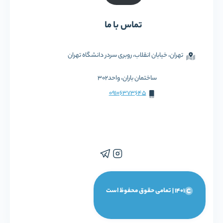
تماس با ما
تهران، خیابان انقلاب، روبری سردر دانشگاه تهران
ساختمان باران، واحد302
09106373645
1401 | تمامی حقوق محفوظ است