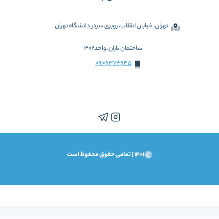
تهران، خیابان انقلاب، روبری سردر دانشگاه تهران
ساختمان باران، واحد302
09106373645
1401 | تمامی حقوق محفوظ است