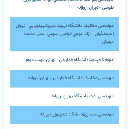
طوسي -تهران | روزانه
مهندسي مکانيک|دانشگاه تربيت دبيرشهيدرجايي -تهران
| فرهنگيان - آزاد-بومي خراسان جنوبي-محل خدمت
درميان
علوم کامپيوتر|دانشگاه خوارزمي -تهران | نوبت دوم
مهندسي مکانيک|دانشگاه خوارزمي -تهران | روزانه
مهندسي نفت|دانشگاه تهران | روزانه
مهندسي معماري|دانشگاه هنرتهران | روزانه