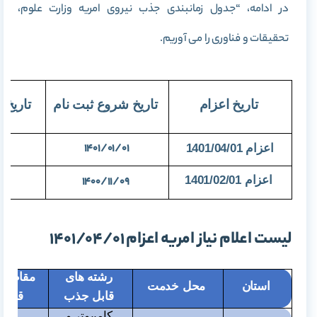
در ادامه، “جدول زمانبندی جذب نیروی امریه وزارت علوم،
تحقیقات و فناوری را می آوریم.
تاریخ اعزام
تاریخ شروع ثبت نام
تاریخ پ
18
1401/01/01
اعزام 1401/04/01
اعزام 1401/02/01
1400/11/09
24
لیست اعلام نیاز امریه اعزام 1401/04/01
رشته های
مقاطع 
استان
محل خدمت
قابل جذب
قابل
کامپیوتر و