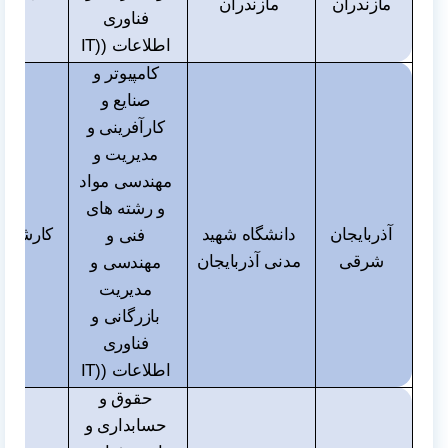
مازندران
مازندران
و دک
فناوری
اطلاعات (
IT)
کامپیوتر و
صنایع و
کارآفرینی و
مدیریت و
مهندسی مواد
و رشته های
آذربایجان
دانشگاه شهید
کارشناس
فنی و
شرقی
مدنی آذربایجان
و دک
مهندسی و
مدیریت
بازرگانی و
فناوری
اطلاعات (
IT)
حقوق و
حسابداری و