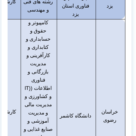
رشته های فنی
کارشناس
یزد
فناوری استان
و مهندسی
و دک
یزد
کامپیوتر و
حقوق و
حسابداری و
کتابداری و
کارآفرینی و
مدیریت
بازرگانی و
فناوری
اطلاعات (
IT)
و کشاورزی و
مدیریت مالی
خراسان
کارشناس
و مدیریت
دانشگاه کاشمر
رضوی
و دک
آموزشی و
صنایع غذایی و