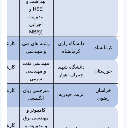
بهداشت و
HSE
و
مدیریت
اجرایی
MBA)
(
دانشگاه رازی
رشته های فنی
کارشناس
کرمانشاه
کرمانشاه
و مهندسی
و دک
مهندسی نفت
دانشگاه شهید
کارشناس
خوزستان
و مهندسی
چمران اهواز
و دک
شیمی
خراسان
مترجمی زبان
کارشناس
تربت حیدریه
رضوی
انگلیسی
و دک
کامپیوتر و
مهندسی برق
کارشناس
و مدیریت و