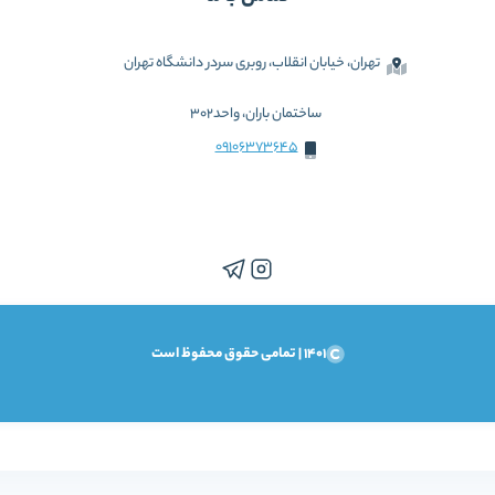
تهران، خیابان انقلاب، روبری سردر دانشگاه تهران
ساختمان باران، واحد302
09106373645
1401 | تمامی حقوق محفوظ است