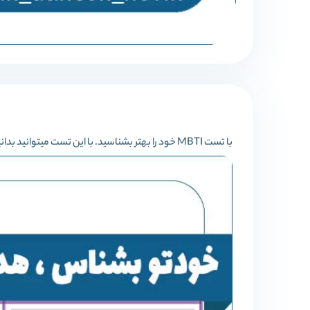
با تست MBTI خود را بهتر بشناسید. با این تست میتوانید بدانید که درونگرا هستید یا برونگرا ، شهودی هستید یا حسی ، منطقی یا حسی ، ادارکی ی قضاوتی.