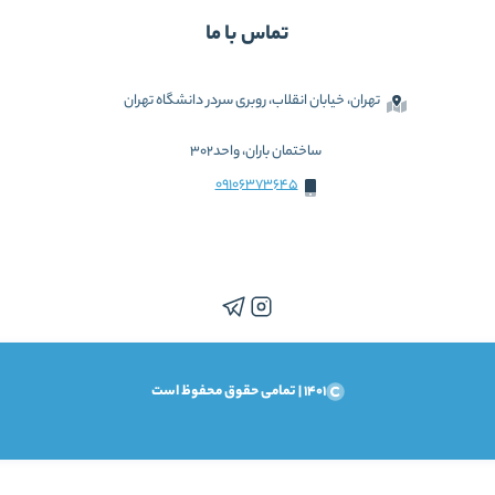
تماس با ما
تهران، خیابان انقلاب، روبری سردر دانشگاه تهران
ساختمان باران، واحد302
09106373645
1401 | تمامی حقوق محفوظ است