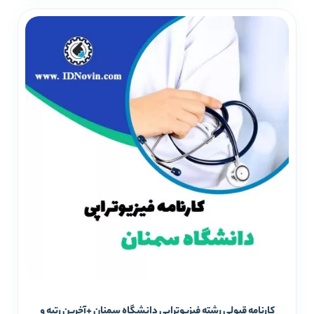
کارنامه قبولی رشته فیزیوتراپی دانشگاه سمنان +آخرین رتبه و