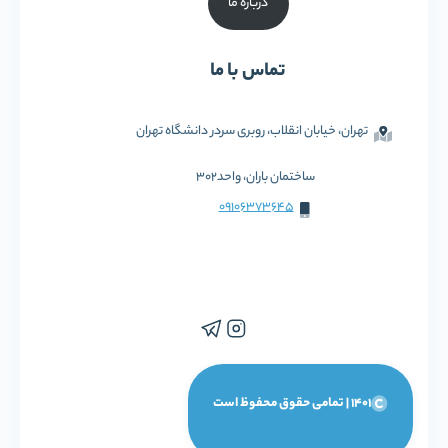
درباره ما
تماس با ما
تهران، خیابان انقلاب، روبری سردر دانشگاه تهران
ساختمان باران، واحد302
09106373645
1401 | تمامی حقوق محفوظ است