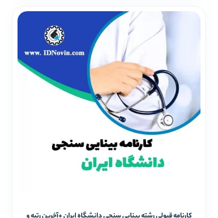
کارنامه قبولی رشته بینایی سنجی دانشگاه ایران +آخرین رتبه و