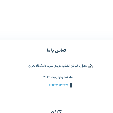
تماس با ما
تهران، خیابان انقلاب، روبری سردر دانشگاه تهران
ساختمان باران، واحد302
09106373645