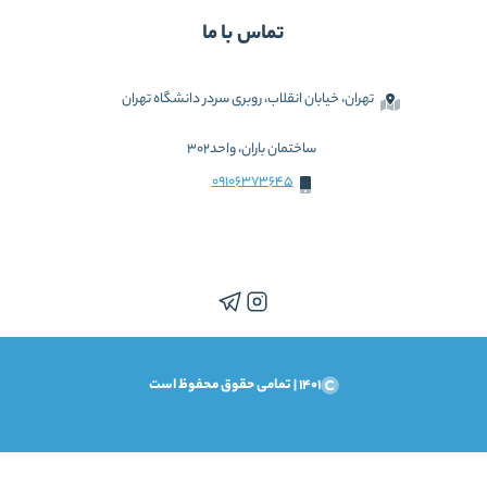
تماس با ما
تهران، خیابان انقلاب، روبری سردر دانشگاه تهران
ساختمان باران، واحد302
09106373645
1401 | تمامی حقوق محفوظ است