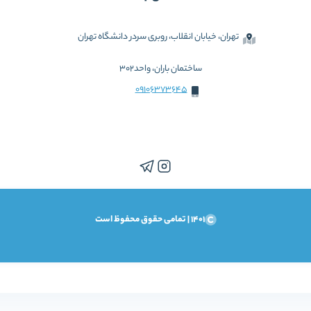
تهران، خیابان انقلاب، روبری سردر دانشگاه تهران
ساختمان باران، واحد302
09106373645
1401 | تمامی حقوق محفوظ است